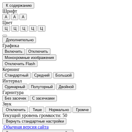
К содержанию
Шрифт
А
А
А
Цвет
Ц
Ц
Ц
Ц
Ц
Дополнительно
Графика
Включить
Отключить
Монохромные изображения
Отключить Flash
Кернинг
Стандартный
Средний
Большой
Интервал
Одинарный
Полуторный
Двойной
Гарнитура
Без засечек
С засечками
Звук
Отключить
Тише
Нормально
Громче
Текущий уровень громкости:
50
Вернуть стандартные настройки
Обычная версия сайта