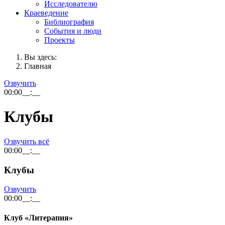
Исследователю
Краеведение
Библиография
События и люди
Проекты
Вы здесь:
Главная
Озвучить
00:00
__:__
Клубы
Озвучить всё
00:00
__:__
Клубы
Озвучить
00:00
__:__
Клуб «Литерапия»