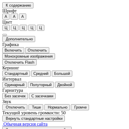
К содержанию
Шрифт
А
А
А
Цвет
Ц
Ц
Ц
Ц
Ц
Дополнительно
Графика
Включить
Отключить
Монохромные изображения
Отключить Flash
Кернинг
Стандартный
Средний
Большой
Интервал
Одинарный
Полуторный
Двойной
Гарнитура
Без засечек
С засечками
Звук
Отключить
Тише
Нормально
Громче
Текущий уровень громкости:
50
Вернуть стандартные настройки
Обычная версия сайта