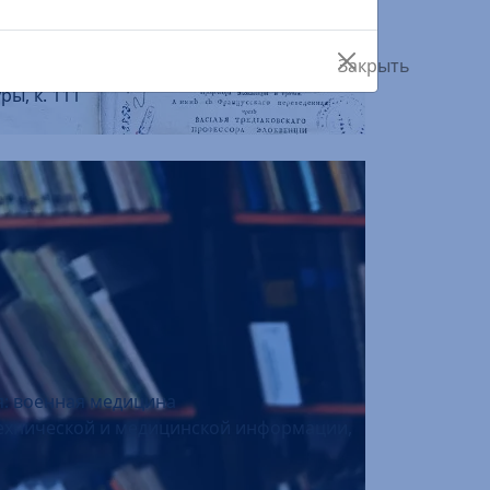
…
ры, к. 111
я: военная медицина
 технической и медицинской информации,