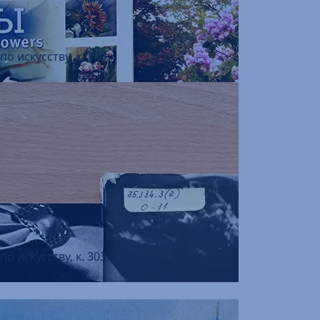
о искусству, к. 303
о искусству, к. 303