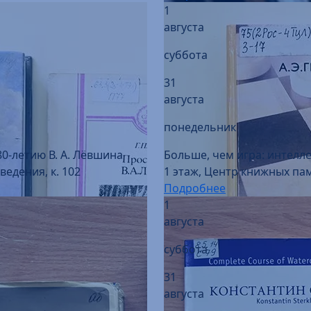
суббота
31
августа
понедельник
80-летию В. А. Лёвшина
Больше, чем игра: интелл
едения, к. 102
1 этаж, Центр книжных пам
Подробнее
1
августа
суббота
31
августа
понедельник