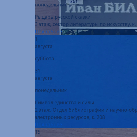
Рыцарь русской сказки
3 этаж, сектор литературы по искусству, к.
Подробнее
1
августа
суббота
31
августа
понедельник
Символ единства и силы
2 этаж, Отдел библиографии и научно-об
электронных ресурсов, к. 208
Подробнее
15
августа