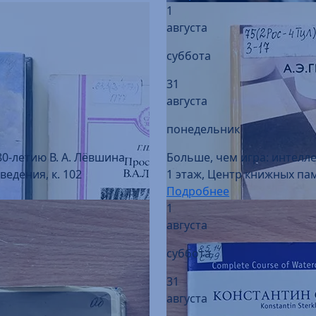
суббота
31
августа
понедельник
80-летию В. А. Лёвшина
Больше, чем игра: интелл
едения, к. 102
1 этаж, Центр книжных пам
Подробнее
1
августа
суббота
31
августа
понедельник