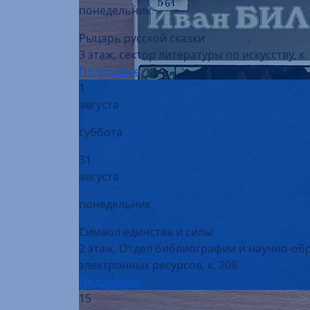
Рыцарь русской сказки
3 этаж, сектор литературы по искусству, к.
Подробнее
1
августа
суббота
31
августа
понедельник
Символ единства и силы
2 этаж, Отдел библиографии и научно-об
электронных ресурсов, к. 208
Подробнее
15
августа