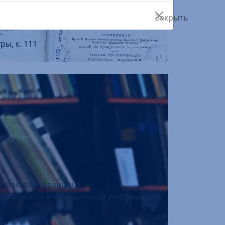
…
ры, к. 111
я: военная медицина
 технической и медицинской информации,