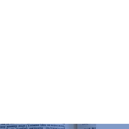
чений
о искусству, к. 303
ятников и краеведения, к. 102