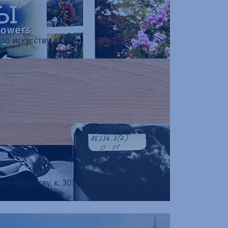
о искусству, к. 303
о искусству, к. 303