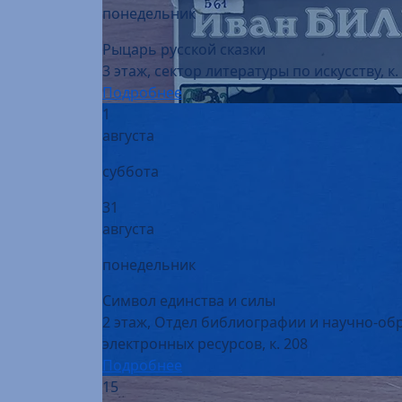
Рыцарь русской сказки
3 этаж, сектор литературы по искусству, к.
Подробнее
1
августа
суббота
31
августа
понедельник
Символ единства и силы
2 этаж, Отдел библиографии и научно-об
электронных ресурсов, к. 208
Подробнее
15
августа