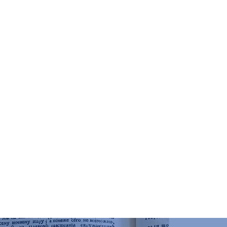
чений
о искусству, к. 303
ятников и краеведения, к. 102