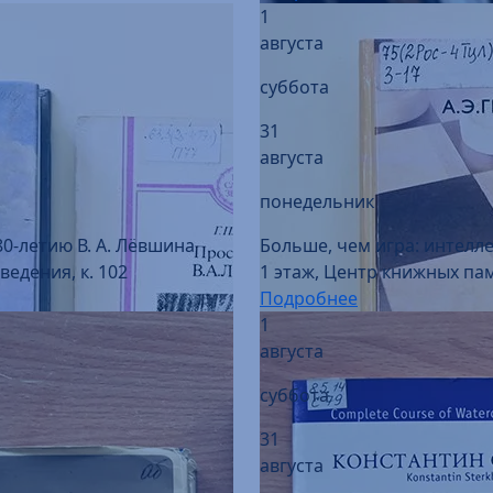
суббота
31
августа
понедельник
80-летию В. А. Лёвшина
Больше, чем игра: интелл
едения, к. 102
1 этаж, Центр книжных пам
Подробнее
1
августа
суббота
31
августа
понедельник