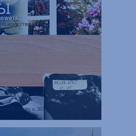
о искусству, к. 303
о искусству, к. 303