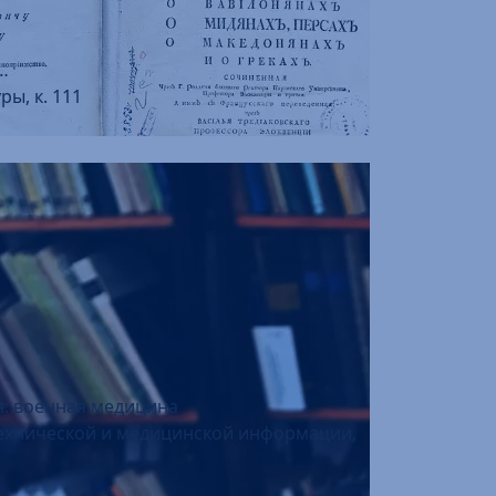
…
ры, к. 111
я: военная медицина
 технической и медицинской информации,