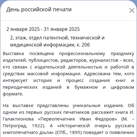
Главная страница
День российской печати
Поиск
Специальный режим
Личный кабинет
2 января 2025 - 31 января 2025
ВКонтакте
2, этаж, отдел патентной, технической и
медицинской информации, к. 206
Выставка посвящена профессиональному празднику
издателей, публицистов, редакторов, журналистов – всех,
кто связан с издательской деятельностью и работой в
средствах массовой информации. Адресована тем, кого
интересует история и процесс создания книг и
menu toggle
периодических изданий в бумажном и цифровом
Поиск
Справочная
События
формате.
СОБЫТИЯ
На выставке представлены уникальные издания. Об
одном из первых русских печатников расскажет книга И.
ВЫСТАВКИ
Галактионова «Первопечатник Иван Федоров» (М. –
Петроград, 1922). А «Историческiй очеркъ русскаго
книгопечатнаго дiьла» (СПб., 1895) поведает о появлении