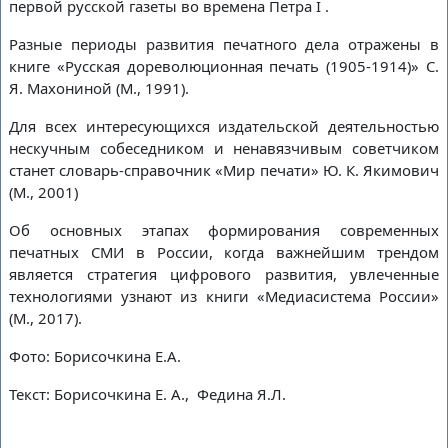
Художественные
первой русской газеты во времена Петра I .
Книжно-иллюстративные
Разные периоды развития печатного дела отражены в
Виртуальные
книге «Русская дореволюционная печать (1905-1914)» С.
В нашей библиотеке регулярно проходят
Я. Махониной (М., 1991).
тематические книжно-иллюстративные выставки, а
также выставки живописи, графики, декоративно-
Для всех интересующихся издательской деятельностью
прикладного искусства. В электронном формате
нескучным собеседником и ненавязчивым советчиком
доступны виртуальные библиотечные выставки.
станет словарь-справочник «Мир печати» Ю. К. Якимович
(М., 2001)
Действующие выставки
Об основных этапах формирования современных
18
печатных СМИ в России, когда важнейшим трендом
является стратегия цифрового развития, увлеченные
июля
технологиями узнают из книги «Медиасистема России»
суббота
(М., 2017).
20
Фото: Борисочкина Е.А.
августа
Текст: Борисочкина Е. А., Федина Я.Л.
четверг