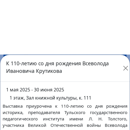
среда
Оборона Тулы в художественной литературе
1 этаж, Центр книжных памятников и краеведения, к.
102
Подробнее
1
марта
воскресенье
30
декабря
среда
Ответственность на дороге: от буквы закона до
культуры поведения
2 этаж, Отдел патентной, технической и
медицинской информации, к. 206