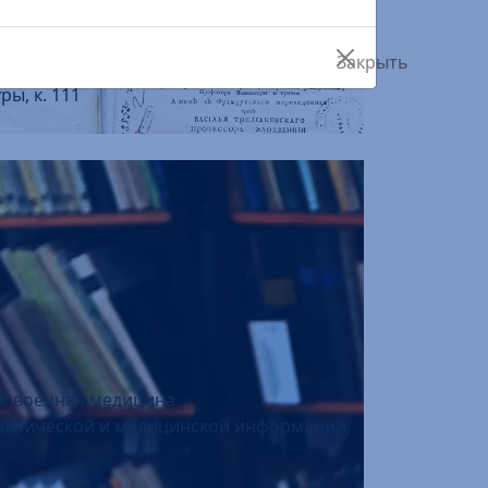
ный… в цикле «Тула литературная»
ятников и краеведения, к. 102
 фотографов
 на иностранных языках, к. 302