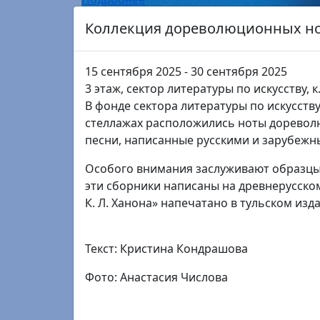
15
августа
суббота
31
августа
понедельник
Наше, родное!
3 этаж, сектор литературы по искусству, к.
Подробнее
20
июля
понедельник
20
сентября