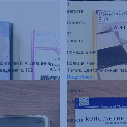
суббота
31
августа
понедельник
80-летию В. А. Лёвшина
Больше, чем игра: интелл
едения, к. 102
1 этаж, Центр книжных пам
Подробнее
1
августа
суббота
31
августа
понедельник