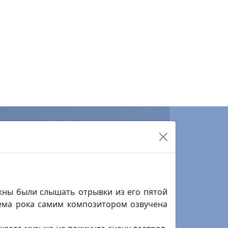
чений
о искусству, к. 303
ятников и краеведения, к. 102