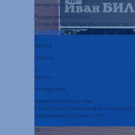
Рыцарь русской сказки
3 этаж, сектор литературы по искусству, к.
Подробнее
1
августа
суббота
31
августа
понедельник
Символ единства и силы
2 этаж, Отдел библиографии и научно-об
электронных ресурсов, к. 208
Подробнее
15
августа