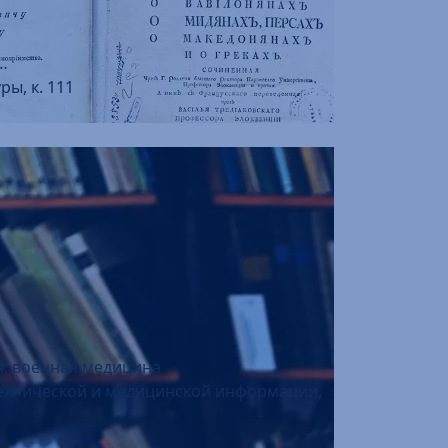
…
ры, к. 111
я: военная медицина
 технической и медицинской информации,