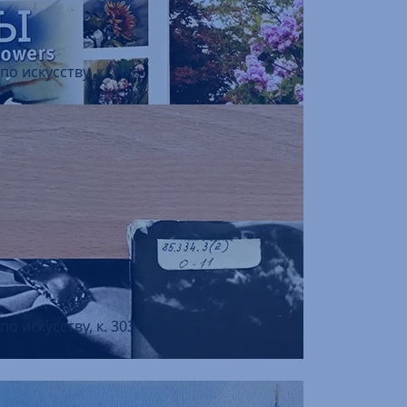
о искусству, к. 303
о искусству, к. 303