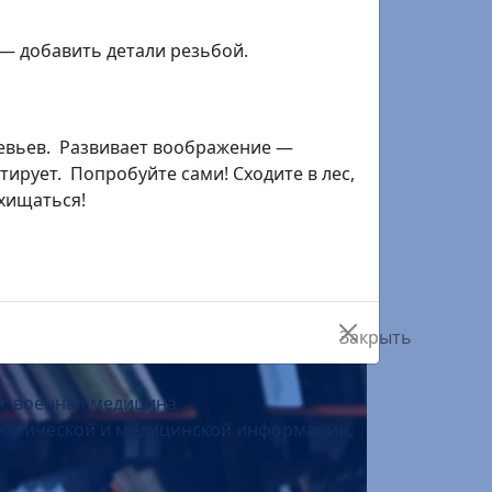
…
ры, к. 111
я: военная медицина
 технической и медицинской информации,