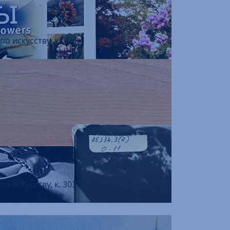
о искусству, к. 303
о искусству, к. 303