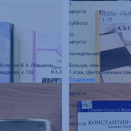
суббота
31
августа
понедельник
80-летию В. А. Лёвшина
Больше, чем игра: интелл
едения, к. 102
1 этаж, Центр книжных пам
Подробнее
1
августа
суббота
31
августа
понедельник