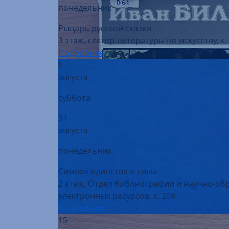
Рыцарь русской сказки
3 этаж, сектор литературы по искусству, к.
Подробнее
1
августа
суббота
31
августа
понедельник
Символ единства и силы
2 этаж, Отдел библиографии и научно-об
электронных ресурсов, к. 208
Подробнее
15
августа