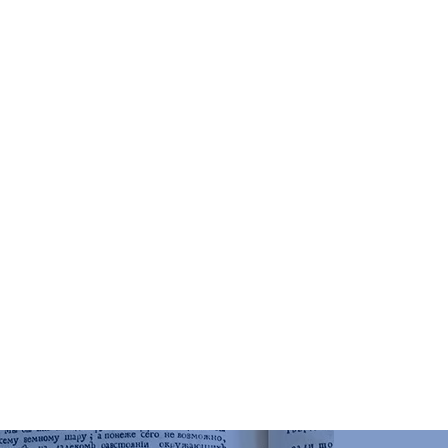
чений
о искусству, к. 303
ятников и краеведения, к. 102