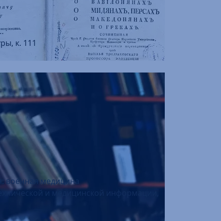
…
ры, к. 111
я: военная медицина
 технической и медицинской информации,