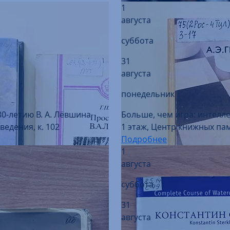
суббота
31
августа
понедельник
80-летию В. А. Лёвшина
Больше, чем игра: интелл
едения, к. 102
1 этаж, Центр книжных пам
Подробнее
1
августа
суббота
31
августа
понедельник