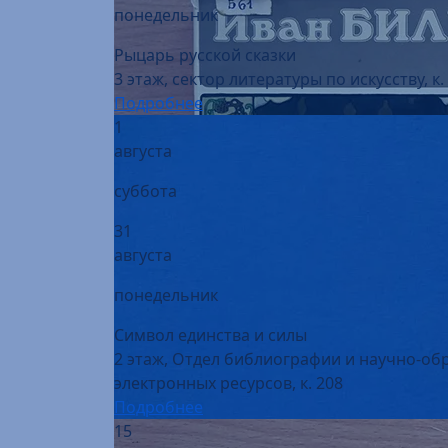
Рыцарь русской сказки
3 этаж, сектор литературы по искусству, к.
Подробнее
1
августа
суббота
31
августа
понедельник
Символ единства и силы
2 этаж, Отдел библиографии и научно-об
электронных ресурсов, к. 208
Подробнее
15
августа