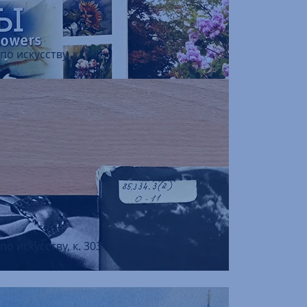
о искусству, к. 303
о искусству, к. 303