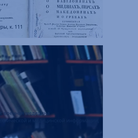
…
ры, к. 111
я: военная медицина
 технической и медицинской информации,