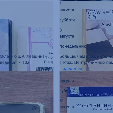
1
августа
суббота
31
августа
понедельник
80-летию В. А. Лёвшина
Больше, чем игра: интелл
едения, к. 102
1 этаж, Центр книжных пам
Подробнее
1
августа
суббота
31
августа