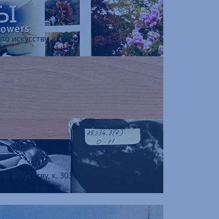
о искусству, к. 303
о искусству, к. 303