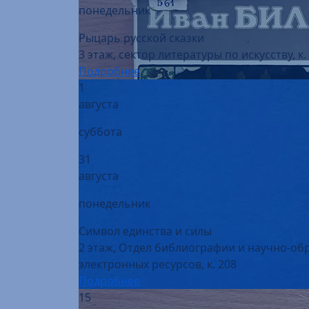
понедельник
Рыцарь русской сказки
3 этаж, сектор литературы по искусству, к.
Подробнее
1
августа
суббота
31
августа
понедельник
Символ единства и силы
2 этаж, Отдел библиографии и научно-об
электронных ресурсов, к. 208
Подробнее
15