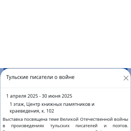
Оборона Тулы в художественной литературе
1 этаж, Центр книжных памятников и краеведения, к.
102
Подробнее
1
марта
воскресенье
30
декабря
среда
Ответственность на дороге: от буквы закона до
культуры поведения
2 этаж, Отдел патентной, технической и
медицинской информации, к. 206
Подробнее