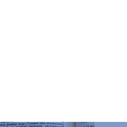
чений
о искусству, к. 303
ятников и краеведения, к. 102