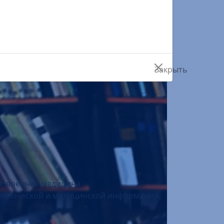
…
ры, к. 111
я: военная медицина
 технической и медицинской информации,