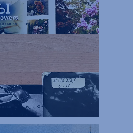
о искусству, к. 303
о искусству, к. 303