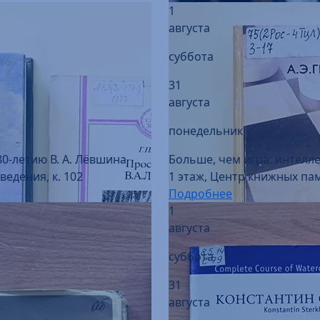
суббота
31
августа
понедельник
80-летию В. А. Лёвшина
Больше, чем игра: интелл
едения, к. 102
1 этаж, Центр книжных пам
Подробнее
1
августа
суббота
31
августа
понедельник