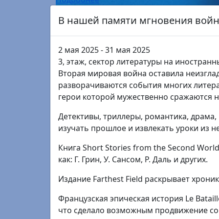
августа
суббота
31
августа
понедельник
История письменности: алфавиты, иерог
3 этаж, сектор литературы на иностранных
Подробнее
1
августа
суббота
31
августа
понедельник