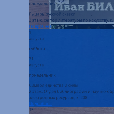
Рыцарь русской сказки
3 этаж, сектор литературы по искусству, к.
Подробнее
1
августа
суббота
31
августа
понедельник
Символ единства и силы
2 этаж, Отдел библиографии и научно-об
электронных ресурсов, к. 208
Подробнее
15
августа