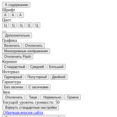
К содержанию
Шрифт
А
А
А
Цвет
Ц
Ц
Ц
Ц
Ц
Дополнительно
Графика
Включить
Отключить
Монохромные изображения
Отключить Flash
Кернинг
Стандартный
Средний
Большой
Интервал
Одинарный
Полуторный
Двойной
Гарнитура
Без засечек
С засечками
Звук
Отключить
Тише
Нормально
Громче
Текущий уровень громкости:
50
Вернуть стандартные настройки
Обычная версия сайта