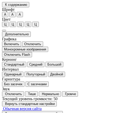
К содержанию
Шрифт
А
А
А
Цвет
Ц
Ц
Ц
Ц
Ц
Дополнительно
Графика
Включить
Отключить
Монохромные изображения
Отключить Flash
Кернинг
Стандартный
Средний
Большой
Интервал
Одинарный
Полуторный
Двойной
Гарнитура
Без засечек
С засечками
Звук
Отключить
Тише
Нормально
Громче
Текущий уровень громкости:
50
Вернуть стандартные настройки
Обычная версия сайта