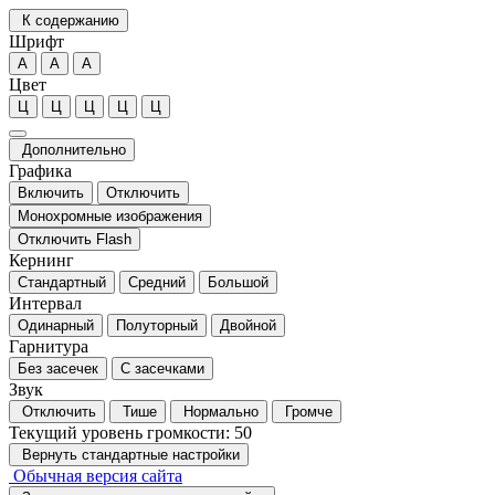
К содержанию
Шрифт
А
А
А
Цвет
Ц
Ц
Ц
Ц
Ц
Дополнительно
Графика
Включить
Отключить
Монохромные изображения
Отключить Flash
Кернинг
Стандартный
Средний
Большой
Интервал
Одинарный
Полуторный
Двойной
Гарнитура
Без засечек
С засечками
Звук
Отключить
Тише
Нормально
Громче
Текущий уровень громкости:
50
Вернуть стандартные настройки
Обычная версия сайта