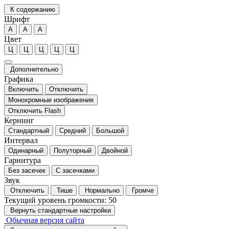
К содержанию
Шрифт
А
А
А
Цвет
Ц
Ц
Ц
Ц
Ц
Дополнительно
Графика
Включить
Отключить
Монохромные изображения
Отключить Flash
Кернинг
Стандартный
Средний
Большой
Интервал
Одинарный
Полуторный
Двойной
Гарнитура
Без засечек
С засечками
Звук
Отключить
Тише
Нормально
Громче
Текущий уровень громкости:
50
Вернуть стандартные настройки
Обычная версия сайта