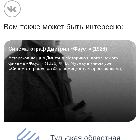
Вам также может быть интересно:
Синематограф Дмитрия «Фауст» (1926)
Авторская лекция Дмитрия Моторина и показ немого
фильма «Фауст» (1926) Ф. В. Мурнау в киноклубе
«Синематограф»: разбор немецкого экспрессионизма,
просмотр и обсуждение шедевра мирового кино. ТОНБ,
Горбовский зал (к. 107), 15 августа 2026 г., 15:00–18:00.
16+.