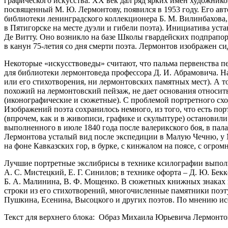
графического искусства. XX век дал ряд ярких имен художник
посвященный М. Ю. Лермонтову, появился в 1953 году. Его ав
библиотеки ленинградского коллекционера Б. М. Вилинбахова
в Пятигорске на месте дуэли и гибели поэта). Инициатива ус
Де Витту. Оно возникло на базе Школы гвардейских подпрапорщ
в канун 75-летия со дня смерти поэта. Лермонтов изображен с
Некоторые «искусствоведы» считают, что пальма первенства п
для библиотеки лермонтоведа профессора Д. И. Абрамовича. На
или его стихотворения, ни лермонтовских памятных мест). А т
похожий на лермонтовский пейзаж, не дает основания относит
(иконографические и сюжетные).
С проблемой портретного схо
Изображений поэта сохранилось немного, из того, что есть по
(впрочем, как и в живописи, графике и скульптуре) остановили
выполненного в июле 1840 года после валерикского боя, в пал
Лермонтова усталый вид после экспедиции в Малую Чечню, у М
на фоне Кавказских гор, в бурке, с кинжалом на поясе, с огр
Лучшие портретные экслибрисы в технике ксилографии выполнил
А. С. Мистецкий, Е. Г. Синилов; в технике офорта – Д. Ю. Бекк
Б. А. Малинина, В. Ф. Мощенко. В сюжетных книжных знаках 
строки из его стихотворений, многочисленные памятники поэт
Пушкина, Есенина, Высоцкого и других поэтов. По мнению ис
Текст для верхнего блока: Образ Михаила Юрьевича Лермонто