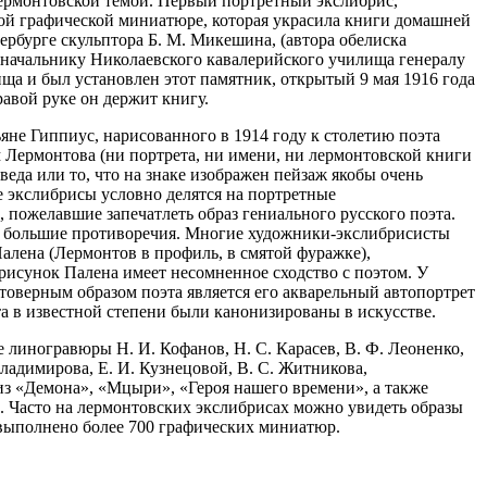
 лермонтовской темой. Первый портретный экслибрис,
той графической миниатюре, которая украсила книги домашней
ербурге скульптора Б. М. Микешина
, (автора обелиска
 начальнику Николаевского кавалерийского училища генералу
ща и был установлен этот памятник, открытый 9 мая 1916 года
равой руке он держит книгу.
не Гиппиус, нарисованного в 1914 году к столетию поэта
м Лермонтова (ни портрета, ни имени, ни лермонтовской книги
веда или то, что на знаке изображен пейзаж якобы очень
е экслибрисы условно делятся на портретные
 пожелавшие запечатлеть образ гениального русского поэта.
уют большие противоречия. Многие художники-экслибрисисты
Палена (Лермонтов в профиль, в смятой фуражке),
 рисунок Палена имеет несомненное сходство с поэтом. У
оверным образом поэта является его акварельный автопортрет
та в известной степени были канонизированы в искусстве.
 линогравюры Н. И. Кофанов, Н. С. Карасев, В. Ф. Леоненко,
 Владимирова, Е. И. Кузнецовой, В. С. Житникова,
з «Демона», «Мцыри», «Героя нашего времени», а также
. Часто на лермонтовских экслибрисах можно увидеть образы
выполнено более 700 графических миниатюр.