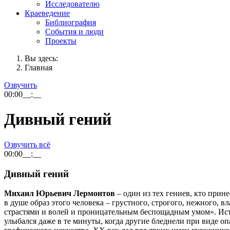
Исследователю
Краеведение
Библиография
События и люди
Проекты
Вы здесь:
Главная
Озвучить
00:00
__:__
Дивный гений
Озвучить всё
00:00
__:__
Дивный гений
Михаил Юрьевич Лермонтов
– один из тех гениев, кто прин
в душе образ этого человека – грустного, строгого, нежного, 
страстями и волей и проницательным беспощадным умом». Истор
улыбался даже в те минуты, когда другие бледнели при виде о