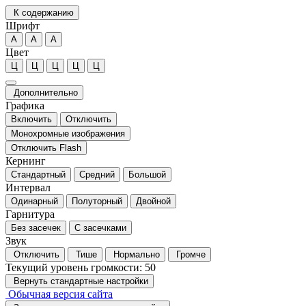
К содержанию
Шрифт
А
А
А
Цвет
Ц
Ц
Ц
Ц
Ц
Дополнительно
Графика
Включить
Отключить
Монохромные изображения
Отключить Flash
Кернинг
Стандартный
Средний
Большой
Интервал
Одинарный
Полуторный
Двойной
Гарнитура
Без засечек
С засечками
Звук
Отключить
Тише
Нормально
Громче
Текущий уровень громкости:
50
Вернуть стандартные настройки
Обычная версия сайта