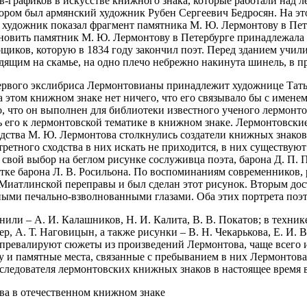
ов-графиков в искусстве книжного знака, которые работали над
тором был армянский художник Рубен Сергеевич Бедросян. На э
, художник показал фрагмент памятника М. Ю. Лермонтову в Пет
тановить памятник М. Ю. Лермонтову в Петербурге принадлежала
иков, которую в 1834 году закончил поэт. Перед зданием учили
идящим на скамье, на одно плечо небрежно накинута шинель, в п
ервого экслибриса Лермонтовианы принадлежит художнице Татья
 этом книжном знаке нет ничего, что его связывало бы с имене
о, что он выполнен для библиотеки известного ученого лермонто
ь его к лермонтовской тематике в книжном знаке. Лермонтовски
дства М. Ю. Лермонтова столкнулись создатели книжных знаков,
ртретного сходства в них искать не приходится, в них существ
 свой выбор на беглом рисунке сослуживца поэта, барона Д. П. 
атке барона Л. В. Росильона. По воспоминаниям современников,
иатлинской переправы и был сделан этот рисунок. Вторым дост
омными печально-взволнованными глазами. Оба этих портрета поэ
и – А. И. Калашников, Н. И. Калита, В. В. Покатов; в технике
ер, А. Т. Наговицын, а также рисунки – В. Н. Чекарькова, Е. И.
превалируют сюжеты из произведений Лермонтова, чаще всего и
у и памятные места, связанные с пребыванием в них Лермонтова
следователя лермонтовских книжных знаков в настоящее время 
ва в отечественном книжном знаке