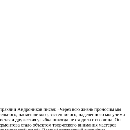
Ираклий Андроников писал: «Через всю жизнь проносим мы
тательного, насмешливого, застенчивого, наделенного могучими
тая и дружеская улыбка никогда не сходила с его лица. Он
ермонтова стало объектом творческого внимания мастеров