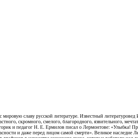
ес мировую славу русской литературе.
Известный литературовед 
властного, скромного, смелого, благородного, язвительного, меч
ик и педагог Н. Е. Ермилов писал о Лермонтове: «Улыбка! Прос
пасности и даже перед лицом самой смерти».
Великое наследие Л