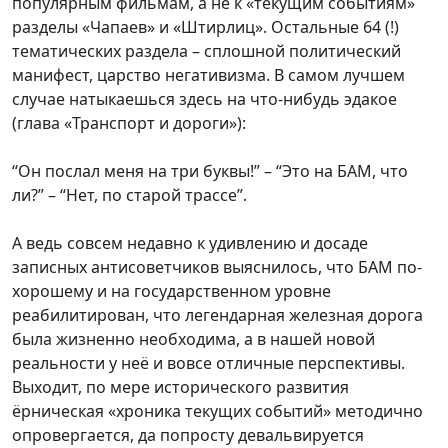
популярным фильмам, а не к «текущим событиям»
разделы «Чапаев» и «Штирлиц». Остальные 64 (!)
тематических раздела – сплошной политический
манифест, царство негативизма. В самом лучшем
случае натыкаешься здесь на что-нибудь эдакое
(глава «Транспорт и дороги»):
“Он послал меня на три буквы!” – “Это на БАМ, что
ли?” – “Нет, по старой трассе”.
А ведь совсем недавно к удивлению и досаде
записных антисоветчиков выяснилось, что БАМ по-
хорошему и на государственном уровне
реабилитирован, что легендарная железная дорога
была жизненно необходима, а в нашей новой
реальности у неё и вовсе отличные перспективы.
Выходит, по мере исторического развития
ёрническая «хроника текущих событий» методично
опровергается, да попросту девальвируется