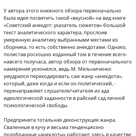
У автора этого книжного обзора первоначально
была идея посвятить такой «вкусной» на вид книге
«Советский анекдот: указатель сюжетов» большой
текст аналитического характера, прослоив
умеренную аналитику выбранными местами из
сборника, то есть собственно анекдотами. Однако,
полистав роскошно изданный том в течение всего-
навсего получаса, автор обзора от первоначального
намерения уклонился, ведь М. Мельниченко
умудрился перекодировать сам жанр «анекдота»,
который, даже когда и если он политический, -
перенаправляет слушателя/читателя из ада
идеологической заданности в райский сад личной
психологической свободы.
Предпринята тотальная деконструкция жанра.
Сваленные в кучу и весьма тенденциозно
подобранные «анекдоты» работают здесь в качестве