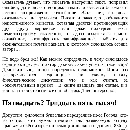
Обыватель думает, что писатель настрочил текст, поправил
ошибки, да и дело с концом: издателю остаётся бережно и
честно воспроизвести сочинённое. Э-э-э, нет, так дела,
оказывается, не делаются. Писатели зачастую добиваются
непостижимого качества, оставляя десятки противоречащих
друг другу вариантов или даже подвергая текст
немилосердному сожжению, а задача издателя – спасти
сожжённое, расшифровать зашифрованное, выбрать для
окончательной печати вариант, к которому склонялось сердце
автора…
Но ведь бред же! Как можно определить, к чему склонялось
сердце автора, если автор давным-давно ушёл в иной мир?
Действительно, точно определить невозможно. Иной раз
разворачиваются чудовищные по своему накалу
филологические дискуссии: что и как считать за
«окончательный вариант». В книге двадцать две статьи, и в
той или иной степени все они об этом. Дико интересно!
Пятнадцать? Тридцать пять тысяч!
Допустим, филологи буквально передрались из-за Гоголя: кто-
то считал, что нужно печатать так называемую «сцену
вранья» из «Ревизора» по редакции первого издания (1836 г.),