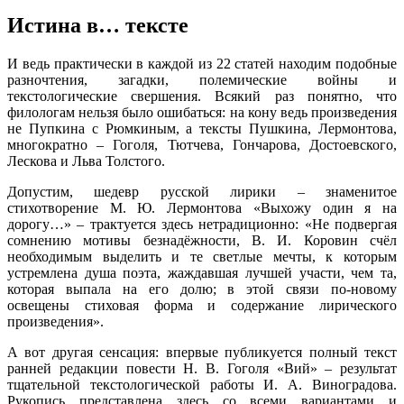
Истина в… тексте
И ведь практически в каждой из 22 статей находим подобные
разночтения, загадки, полемические войны и
текстологические свершения. Всякий раз понятно, что
филологам нельзя было ошибаться: на кону ведь произведения
не Пупкина с Рюмкиным, а тексты Пушкина, Лермонтова,
многократно – Гоголя, Тютчева, Гончарова, Достоевского,
Лескова и Льва Толстого.
Допустим, шедевр русской лирики – знаменитое
стихотворение М. Ю. Лермонтова «Выхожу один я на
дорогу…» – трактуется здесь нетрадиционно: «Не подвергая
сомнению мотивы безнадёжности, В. И. Коровин счёл
необходимым выделить и те светлые мечты, к которым
устремлена душа поэта, жаждавшая лучшей участи, чем та,
которая выпала на его долю; в этой связи по-новому
освещены стиховая форма и содержание лирического
произведения».
А вот другая сенсация: впервые публикуется полный текст
ранней редакции повести Н. В. Гоголя «Вий» – результат
тщательной текстологической работы И. А. Виноградова.
Рукопись представлена здесь со всеми вариантами и