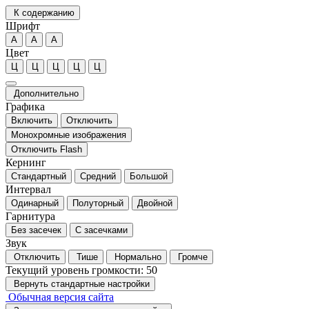
К содержанию
Шрифт
А
А
А
Цвет
Ц
Ц
Ц
Ц
Ц
Дополнительно
Графика
Включить
Отключить
Монохромные изображения
Отключить Flash
Кернинг
Стандартный
Средний
Большой
Интервал
Одинарный
Полуторный
Двойной
Гарнитура
Без засечек
С засечками
Звук
Отключить
Тише
Нормально
Громче
Текущий уровень громкости:
50
Вернуть стандартные настройки
Обычная версия сайта