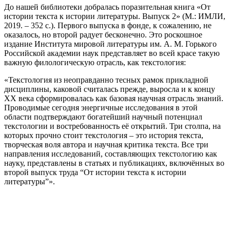
До нашей библиотеки добралась поразительная книга «От
истории текста к истории литературы. Выпуск 2» (М.: ИМЛИ,
2019. – 352 с.). Первого выпуска в фонде, к сожалению, не
оказалось, но второй радует бесконечно. Это роскошное
издание Института мировой литературы им. А. М. Горького
Российской академии наук представляет во всей красе такую
важную филологическую отрасль, как текстология:
«Текстология из неоправданно тесных рамок прикладной
дисциплины, каковой считалась прежде, выросла и к концу
XX века сформировалась как базовая научная отрасль знаний.
Проводимые сегодня энергичные исследования в этой
области подтверждают богатейший научный потенциал
текстологии и востребованность её открытий. Три столпа, на
которых прочно стоит текстология – это история текста,
творческая воля автора и научная критика текста. Все три
направления исследований, составляющих текстологию как
науку, представлены в статьях и публикациях, включённых во
второй выпуск труда “От истории текста к истории
литературы”».