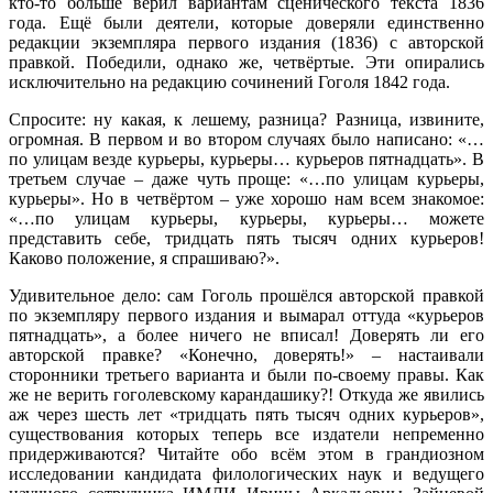
кто-то больше верил вариантам сценического текста 1836
года. Ещё были деятели, которые доверяли единственно
редакции экземпляра первого издания (1836) с авторской
правкой. Победили, однако же, четвёртые. Эти опирались
исключительно на редакцию сочинений Гоголя 1842 года.
Спросите: ну какая, к лешему, разница? Разница, извините,
огромная. В первом и во втором случаях было написано: «…
по улицам везде курьеры, курьеры… курьеров пятнадцать». В
третьем случае – даже чуть проще: «…по улицам курьеры,
курьеры». Но в четвёртом – уже хорошо нам всем знакомое:
«…по улицам курьеры, курьеры, курьеры… можете
представить себе, тридцать пять тысяч одних курьеров!
Каково положение, я спрашиваю?».
Удивительное дело: сам Гоголь прошёлся авторской правкой
по экземпляру первого издания и вымарал оттуда «курьеров
пятнадцать», а более ничего не вписал! Доверять ли его
авторской правке? «Конечно, доверять!» – настаивали
сторонники третьего варианта и были по-своему правы. Как
же не верить гоголевскому карандашику?! Откуда же явились
аж через шесть лет «тридцать пять тысяч одних курьеров»,
существования которых теперь все издатели непременно
придерживаются? Читайте обо всём этом в грандиозном
исследовании кандидата филологических наук и ведущего