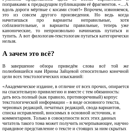
поправками к предыдущим публикациям её фрагментов. «…А
вдоль дороги мёртвые с косами стоят!» Впрочем, извиняемся,
это из совсем другого произведения. Но ведь когда
начитаешься про варианты неправильные, хотя
соблазнительные, и варианты правильные, теперь уже
канонические, то непроизвольно начинаешь путаться и
тупить. А вот филологам-текстологам путаться категорически
нельзя.
А зачем это всё?
В завершение обзора приведём слова всё той же
полюбившейся нам Ирины Зайцевой относительно конечной
цели всех текстологических изысканий:
«Академическое издание, в отличие от всех прочих, опирается
на спасительную привилегию и вместе с тем обязанность:
дать весь полный (как правило, противоречивый) корпус
текстологической информации – в виде основного текста,
черновых редакций, печатных редакций, свода вариантов,
списка исправлений, вносимых в основной источник, и
комментариев. Только в совокупности всех этих данных
читатель такого тома может получить исчерпывающее, научно
правдивое представление о тексте и стоящих за ним скрытых