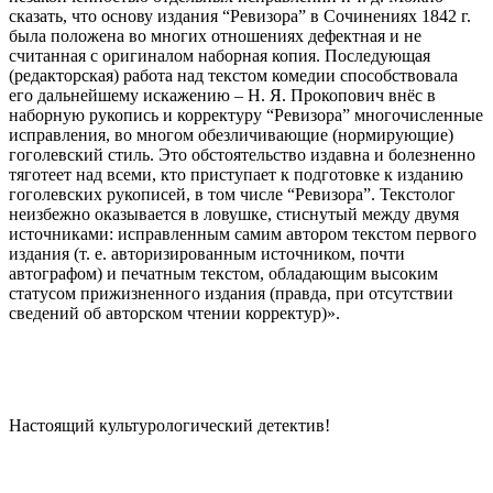
сказать, что основу издания “Ревизора” в Сочинениях 1842 г.
была положена во многих отношениях дефектная и не
считанная с оригиналом наборная копия. Последующая
(редакторская) работа над текстом комедии способствовала
его дальнейшему искажению – Н. Я. Прокопович внёс в
наборную рукопись и корректуру “Ревизора” многочисленные
исправления, во многом обезличивающие (нормирующие)
гоголевский стиль. Это обстоятельство издавна и болезненно
тяготеет над всеми, кто приступает к подготовке к изданию
гоголевских рукописей, в том числе “Ревизора”. Текстолог
неизбежно оказывается в ловушке, стиснутый между двумя
источниками: исправленным самим автором текстом первого
издания (т. е. авторизированным источником, почти
автографом) и печатным текстом, обладающим высоким
статусом прижизненного издания (правда, при отсутствии
сведений об авторском чтении корректур)».
Настоящий культурологический детектив!