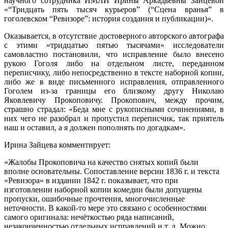
научного сотрудника ИМЛИ Ирины Аркадьевны Зайцевой
«“Тридцать пять тысяч курьеров” (“Сцена вранья” в
гоголевском “Ревизоре”: история создания и публикации)».
Оказывается, в отсутствие достоверного авторского автографа
с этими «тридцатью пятью тысячами» исследователи
самовластно постановили, что исправление было внесено
рукою Гоголя либо на отдельном листе, переданном
переписчику, либо непосредственно в тексте наборной копии,
либо же в виде письменного исправления, отправленного
Гоголем из-за границы его близкому другу Николаю
Яковлевичу Прокоповичу. Прокопович, между прочим,
страшно страдал: «Беда мне с рукописными сочинениями, в
них чего не разобрал и пропустил переписчик, так приятель
наш и оставил, а я должен пополнять по догадкам».
Ирина Зайцева комментирует:
«Жалобы Прокоповича на качество снятых копий были
вполне основательны. Сопоставление версии 1836 г. и текста
«Ревизора» в издании 1842 г. показывает, что при
изготовлении наборной копии комедии были допущены
пропуски, ошибочные прочтения, многочисленные
неточности. В какой-то мере это связано с особенностями
самого оригинала: нечёткостью ряда написаний,
незаконченностью отдельных исправлений и т. д. Можно