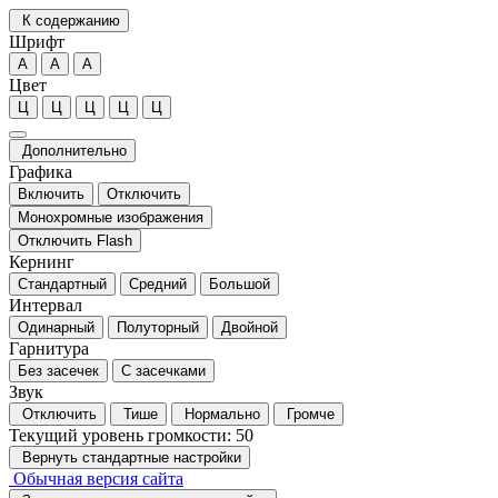
К содержанию
Шрифт
А
А
А
Цвет
Ц
Ц
Ц
Ц
Ц
Дополнительно
Графика
Включить
Отключить
Монохромные изображения
Отключить Flash
Кернинг
Стандартный
Средний
Большой
Интервал
Одинарный
Полуторный
Двойной
Гарнитура
Без засечек
С засечками
Звук
Отключить
Тише
Нормально
Громче
Текущий уровень громкости:
50
Вернуть стандартные настройки
Обычная версия сайта