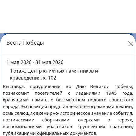
воскресенье
30
декабря
среда
Оборона Тулы в художественной литературе
1 этаж, Центр книжных памятников и краеведения, к.
102
Подробнее
1
марта
воскресенье
30
декабря
среда