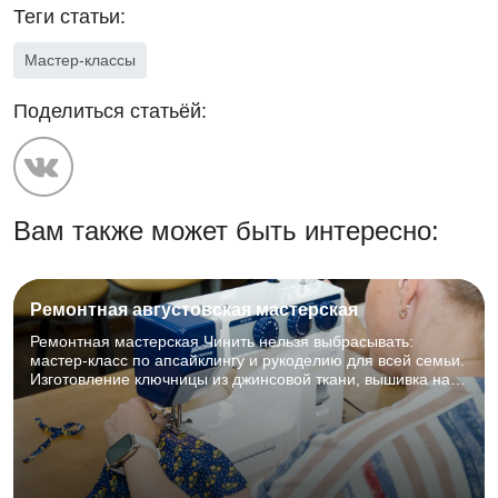
Теги статьи:
Мастер-классы
Поделиться статьёй:
Вам также может быть интересно:
Ремонтная августовская мастерская
Ремонтная мастерская Чинить нельзя выбрасывать:
мастер‑класс по апсайклингу и рукоделию для всей семьи.
Изготовление ключницы из джинсовой ткани, вышивка на
машинке, книжная выставка и зона отдыха с чаепитием.
29.08.2026, 11:00–15:00, 3 этаж, читальный зал, к. 304. Для
детей и взрослых, 0+. Регистрация на отдельные
активности обязательна.