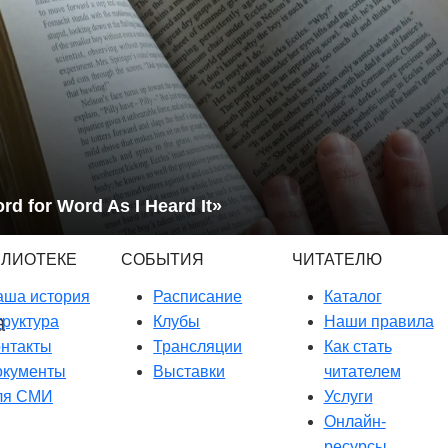
rd for Word As I Heard It»
БЛИОТЕКЕ
СОБЫТИЯ
ЧИТАТЕЛЮ
аша история
Расписание
Каталог
руктура
Клубы
Наши правила
онтакты
Трансляции
Как стать
окументы
Выставки
читателем
ля СМИ
Услуги
Онлайн-
ресурсы