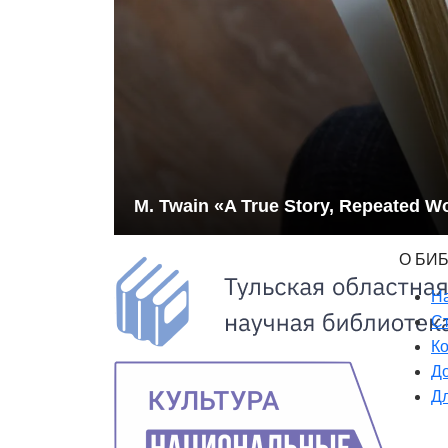
M. Twain «A True Story, Repeated Wo
О БИ
Н
Ст
К
Д
Д