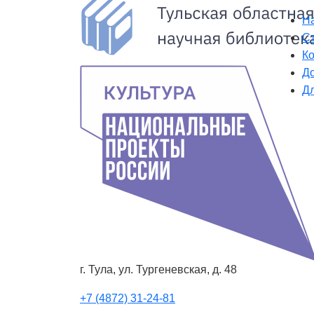
Н
Ст
К
Д
Д
г. Тула, ул. Тургеневская, д. 48
+7 (4872) 31-24-81