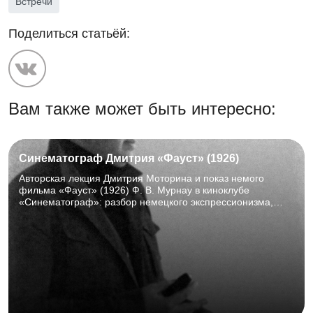
Встречи
Поделиться статьёй:
Вам также может быть интересно:
Синематограф Дмитрия «Фауст» (1926)
Авторская лекция Дмитрия Моторина и показ немого
фильма «Фауст» (1926) Ф. В. Мурнау в киноклубе
«Синематограф»: разбор немецкого экспрессионизма,
просмотр и обсуждение шедевра мирового кино. ТОНБ,
Горбовский зал (к. 107), 15 августа 2026 г., 15:00–18:00.
16+.