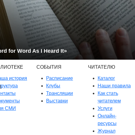
rd for Word As I Heard It»
БЛИОТЕКЕ
СОБЫТИЯ
ЧИТАТЕЛЮ
аша история
Расписание
Каталог
руктура
Клубы
Наши правила
онтакты
Трансляции
Как стать
окументы
Выставки
читателем
ля СМИ
Услуги
Онлайн-
ресурсы
Журнал