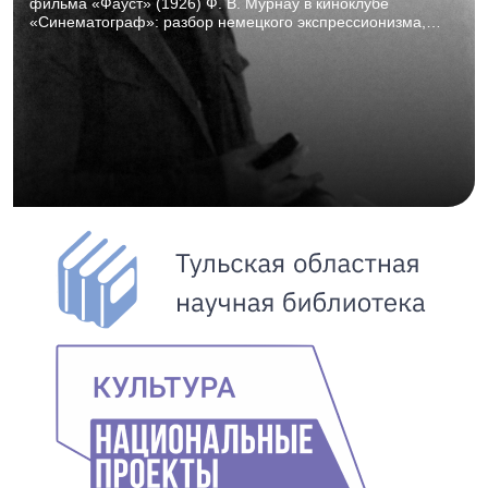
фильма «Фауст» (1926) Ф. В. Мурнау в киноклубе
«Синематограф»: разбор немецкого экспрессионизма,
просмотр и обсуждение шедевра мирового кино. ТОНБ,
Горбовский зал (к. 107), 15 августа 2026 г., 15:00–18:00.
16+.