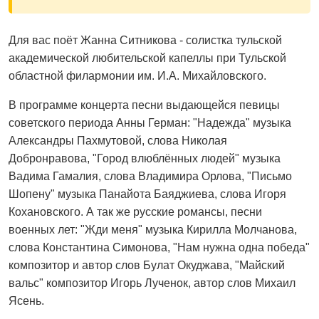
Для вас поёт Жанна Ситникова - солистка тульской
академической любительской капеллы при Тульской
областной филармонии им. И.А. Михайловского.
В программе концерта песни выдающейся певицы
советского периода Анны Герман: "Надежда" музыка
Александры Пахмутовой, слова Николая
Добронравова, "Город влюблённых людей" музыка
Вадима Гамалия, слова Владимира Орлова, "Письмо
Шопену" музыка Панайота Баяджиева, слова Игоря
Кохановского. А так же русские романсы, песни
военных лет: "Жди меня" музыка Кирилла Молчанова,
слова Константина Симонова, "Нам нужна одна победа"
композитор и автор слов Булат Окуджава, "Майский
вальс" композитор Игорь Лученок, автор слов Михаил
Ясень.