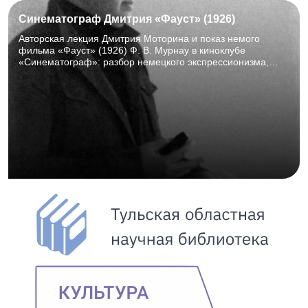
Синематограф Дмитрия «Фауст» (1926)
Авторская лекция Дмитрия Моторина и показ немого
фильма «Фауст» (1926) Ф. В. Мурнау в киноклубе
«Синематограф»: разбор немецкого экспрессионизма,
просмотр и обсуждение шедевра мирового кино. ТОНБ,
Горбовский зал (к. 107), 15 августа 2026 г., 15:00–18:00.
16+.