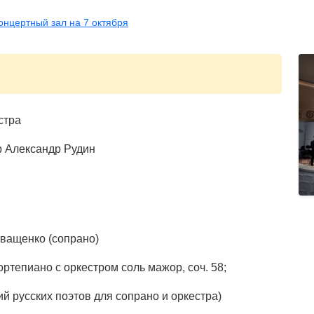
онцертный зал на 7 октября
стра
р. Дирижёр Александр Рудин
Иващенко (сопрано)
тепиано с оркестром соль мажор, соч. 58;
й русских поэтов для сопрано и оркестра)