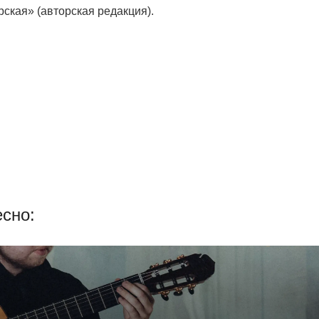
кая» (авторская редакция).
сно: