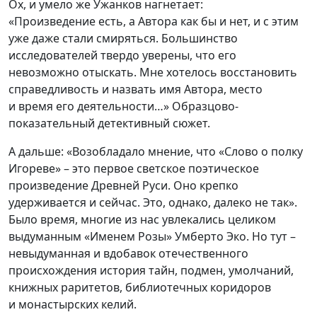
Ох, и умело же Ужанков нагнетает:
«Произведение есть, а Автора как бы и нет, и с этим
уже даже стали смиряться. Большинство
исследователей твердо уверены, что его
невозможно отыскать. Мне хотелось восстановить
справедливость и назвать имя Автора, место
и время его деятельности…» Образцово-
показательный детективный сюжет.
А дальше: «Возобладало мнение, что «Слово о полку
Игореве» – это первое светское поэтическое
произведение Древней Руси. Оно крепко
удерживается и сейчас. Это, однако, далеко не так».
Было время, многие из нас увлекались целиком
выдуманным «Именем Розы» Умберто Эко. Но тут –
невыдуманная и вдобавок отечественного
происхождения история тайн, подмен, умолчаний,
книжных раритетов, библиотечных коридоров
и монастырских келий.