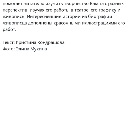
Художественные
помогает читателю изучить творчество Бакста с разных
Книжно-иллюстративные
перспектив, изучая его работы в театре, его графику и
Виртуальные
живопись. Интереснейшие истории из биографии
В нашей библиотеке регулярно проходят
живописца дополнены красочными иллюстрациями его
тематические книжно-иллюстративные выставки, а
работ.
также выставки живописи, графики, декоративно-
Текст: Кристина Кондрашова
прикладного искусства. В электронном формате
Фото: Элина Мухина
доступны виртуальные библиотечные выставки.
Действующие выставки
18
июля
суббота
20
августа
четверг