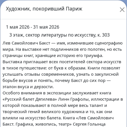
Главная страница
Художник, покоривший Париж
Поиск
Специальный режим
Личный кабинет
1 мая 2026 - 31 мая 2026
ВКонтакте
3 этаж, сектор литературы по искусству, к. 303
Лев Самойлович Бакст — имя, изменившее сценографию
мира. На выставке нет подлинников его полотен, но есть
страницы книг, хранящие историю его триумфа.
Выставка приглашает всех посетителей сектора искусств
в тихое путешествие: от букв к образам. Книги позволят
услышать отзывы современников, узнать о закулисной
menu toggle
борьбе вкусов и понять, почему Бакст до сих пор —
Поиск
Справочная
События
эталон вкуса и дерзости.
Особого внимания в экспозиции заслуживает книга
СОБЫТИЯ
«Русский балет Дягилева» Линн Графолы, иллюстрации в
ВЫСТАВКИ
которой показывают в полной мере весь талант и
творческий гений великого художника и то, как они
влияли на искусство балета. Книга «Лев Самойлович
Бакст. Графика, живопись, театр» Сергея Голынца