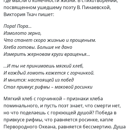
где мысли о конечности жизни. В стихотворении,
посвященном ушедшему поэту В. Пинаевской,
Виктория Ткач пишет:
Пора! Пора…
Измолото зерно,
Что станет скоро жизнью и прощеньем.
Хлеба готовы. Больше не дано
Измерить жерновам круги вращенья…
…И ты не принимаешь мягкий хлеб,
И каждый ломоть кажется с горчинкой.
И мнится: настоящей из побед
Стал привкус рифмы – маковой росинки
Мягкий хлеб с горчинкой – признаки хлеба
поминального, и пусть поэт знает, что смерти нет,
но что поделаешь с горюющей душой? Победа в
привкусе рифмы, что равняется росинке, капле
Первородного Океана, равняется бессмертию. Душа