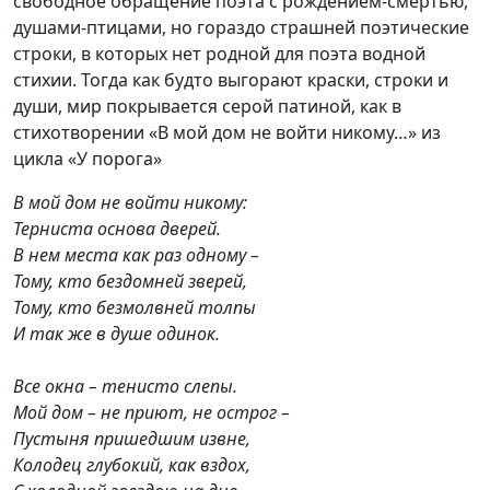
свободное обращение поэта с рождением-смертью,
душами-птицами, но гораздо страшней поэтические
строки, в которых нет родной для поэта водной
стихии. Тогда как будто выгорают краски, строки и
души, мир покрывается серой патиной, как в
стихотворении «В мой дом не войти никому…» из
цикла «У порога»
В мой дом не войти никому:
Терниста основа дверей.
В нем места как раз одному –
Тому, кто бездомней зверей,
Тому, кто безмолвней толпы
И так же в душе одинок.
Все окна – тенисто слепы.
Мой дом – не приют, не острог –
Пустыня пришедшим извне,
Колодец глубокий, как вздох,