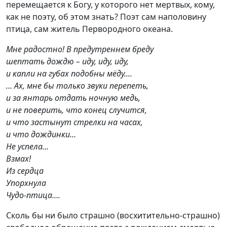
перемещается к Богу, у которого нет мертвых, кому,
как не поэту, об этом знать? Поэт сам наполовину
птица, сам житель Первородного океана.
Мне радостно! В предутреннем бреду
шептать дождю – иду, иду, иду,
и капли на губах подобны мёду....
… Ах, мне бы только звуки перепеть,
и за янтарь отдать ночную медь,
и не поверить, что конец случится,
и что застынут стрелки на часах,
и что дождинки…
Не успела…
Взмах!
Из сердца
Упорхнула
Чудо-птица….
Сколь бы ни было страшно (восхитительно-страшно)