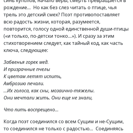
синь куполов, начало веры, смерть превращается в
рождение… Но как без слез читать о птице, чья
трель это детский смех? Поэт противопоставляет
всю радость жизни, которая, разумеется,
повторится, голосу одной единственной души-птицы
(«и только, по-детски тонко…»). И сразу за этим
стихотворением следует, как тайный код, как часть
ключа, следующее:
Забвенья горек мед.
И призрачные пчелы
К цветам летят испить,
Амброзию печали.
…Их голоса, как сны, мозаично-тяжелы.
Они мечтали жить. Они еще не знали,
Что пить воспрещено…
Когда поэт соединился со всем Сущим и не-Сущим,
то соединился не только с радостью… Соединяясь