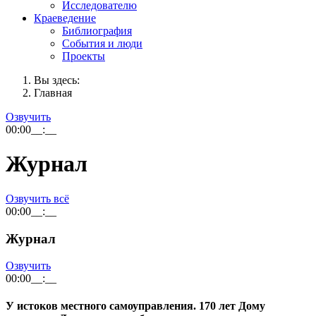
Исследователю
Краеведение
Библиография
События и люди
Проекты
Вы здесь:
Главная
Озвучить
00:00
__:__
Журнал
Озвучить всё
00:00
__:__
Журнал
Озвучить
00:00
__:__
У истоков местного самоуправления. 170 лет Дому