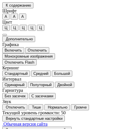
К содержанию
Шрифт
А
А
А
Цвет
Ц
Ц
Ц
Ц
Ц
Дополнительно
Графика
Включить
Отключить
Монохромные изображения
Отключить Flash
Кернинг
Стандартный
Средний
Большой
Интервал
Одинарный
Полуторный
Двойной
Гарнитура
Без засечек
С засечками
Звук
Отключить
Тише
Нормально
Громче
Текущий уровень громкости:
50
Вернуть стандартные настройки
Обычная версия сайта