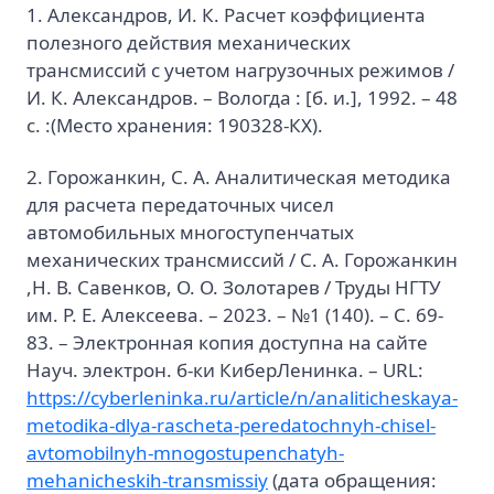
1. Александров, И. К. Расчет коэффициента
полезного действия механических
трансмиссий с учетом нагрузочных режимов /
И. К. Александров. – Вологда : [б. и.], 1992. – 48
с. :(Место хранения: 190328-КХ).
2. Горожанкин, С. А. Аналитическая методика
для расчета передаточных чисел
автомобильных многоступенчатых
механических трансмиссий / С. А. Горожанкин
,Н. В. Савенков, О. О. Золотарев / Труды НГТУ
им. Р. Е. Алексеева. – 2023. – №1 (140). – С. 69-
83. – Электронная копия доступна на сайте
Науч. электрон. б-ки КиберЛенинка. – URL:
https://cyberleninka.ru/article/n/analiticheskaya-
metodika-dlya-rascheta-peredatochnyh-chisel-
avtomobilnyh-mnogostupenchatyh-
mehanicheskih-transmissiy
(дата обращения: