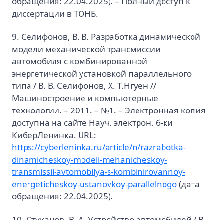
обращения: 22.04.2025). – Полный доступ к
диссертации в ТОНБ.
9. Селифонов, В. В. Разработка динамической
модели механической трансмиссии
автомобиля с комбинированной
энергетической установкой параллельного
типа / В. В. Селифонов, Х. Т.Нгуен //
Машиностроение и компьютерные
технологии. – 2011. – №1. – Электронная копия
доступна на сайте Науч. электрон. б-ки
КиберЛенинка. URL:
https://cyberleninka.ru/article/n/razrabotka-
dinamicheskoy-modeli-mehanicheskoy-
transmissii-avtomobilya-s-kombinirovannoy-
energeticheskoy-ustanovkoy-parallelnogo
(дата
обращения: 22.04.2025).
10. Стуканов, В. А. Устройство автомобилей / В.