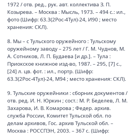
1972 / отв. ред., рук. авт. коллектива З. П.
Козырева. – Москва : Мысль, 1973. – 494 с.: ил.,
фото (Шифр: 63.3(2Рос-4Тул)-24, И90 ; место
хранения: СКЛ).
8. Мы – с Тульского оружейного : Тульскому
оружейному заводу – 275 лет / Г. М. Чуднов, М.
А. Сотников, Л. П. Будаева [и др.]. – Тула :
Приокское книжное изд-во, 1987. – 295, [7] с.,
[24] л. цв. фот. : ил., портр. (Шифр:
63.3(2Рос-4Тул)-24, М94 ; место хранения: СКЛ).
9. Тульские оружейники : сборник документов /
отв. ред. И. Н. Юркин ; сост.: М. Р. Беделев, Л. М.
Захарова, И. В. Комарова ; Федер. архив.
служба России, Комитет Тульской обл. по
делам архивов, Гос. архив Тульской обл. –
Москва : РОССПЭН, 2003. – 367 с. (Шифр: