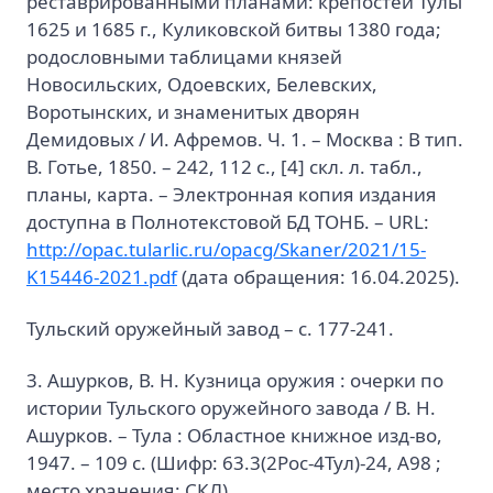
реставрированными планами: крепостей Тулы
1625 и 1685 г., Куликовской битвы 1380 года;
родословными таблицами князей
Новосильских, Одоевских, Белевских,
Воротынских, и знаменитых дворян
Демидовых / И. Афремов. Ч. 1. – Москва : В тип.
В. Готье, 1850. – 242, 112 с., [4] скл. л. табл.,
планы, карта. – Электронная копия издания
доступна в Полнотекстовой БД ТОНБ. – URL:
http://opac.tularlic.ru/opacg/Skaner/2021/15-
K15446-2021.pdf
(дата обращения: 16.04.2025).
Тульский оружейный завод – с. 177-241.
3. Ашурков, В. Н. Кузница оружия : очерки по
истории Тульского оружейного завода / В. Н.
Ашурков. – Тула : Областное книжное изд-во,
1947. – 109 с. (Шифр: 63.3(2Рос-4Тул)-24, А98 ;
место хранения: СКЛ).