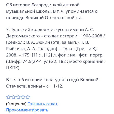
Об истории Богородицкой детской
музыкальной школы. В т. ч. упоминается о
периоде Великой Отечеств. войны.
7. Тульский колледж искусств имени А. С.
Даргомыжского – сто лет истории : 1908-2008 /
[редкол.: В. А. Зюкин (отв. за вып.), Т. В.
Рыбкина, А. А. Голюдов]. – Тула : [Гриф и К],
2008. – 175, [1] с., [12] л. фот. : ил., фот., портр.
(Шифр: 74.5(2Р-4Тул)-22, Т82 ; место хранения:
ЦКПК).
В т. ч. об истории колледжа в годы Великой
Отечеств. войны – с. 11-12.
(0 оценок)
Оценить ответ
Прокомментировать