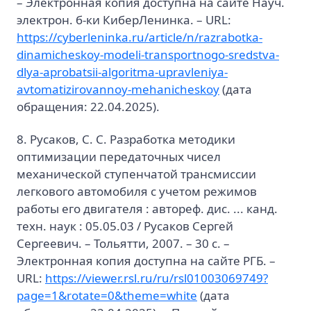
– Электронная копия доступна на сайте Науч.
электрон. б-ки КиберЛенинка. – URL:
https://cyberleninka.ru/article/n/razrabotka-
dinamicheskoy-modeli-transportnogo-sredstva-
dlya-aprobatsii-algoritma-upravleniya-
avtomatizirovannoy-mehanicheskoy
(дата
обращения: 22.04.2025).
8. Русаков, С. С. Разработка методики
оптимизации передаточных чисел
механической ступенчатой трансмиссии
легкового автомобиля с учетом режимов
работы его двигателя : автореф. дис. ... канд.
техн. наук : 05.05.03 / Русаков Сергей
Сергеевич. – Тольятти, 2007. – 30 с. –
Электронная копия доступна на сайте РГБ. –
URL:
https://viewer.rsl.ru/ru/rsl01003069749?
page=1&rotate=0&theme=white
(дата