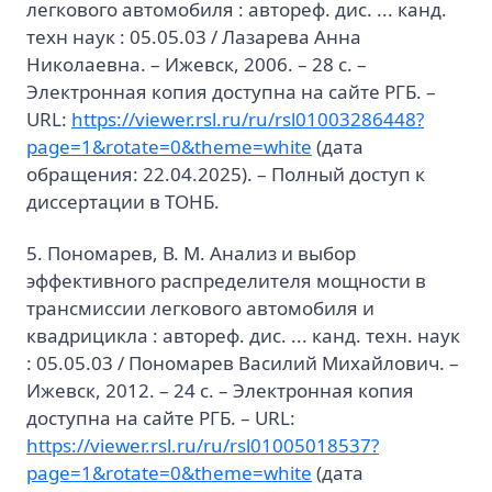
легкового автомобиля : автореф. дис. ... канд.
техн наук : 05.05.03 / Лазарева Анна
Николаевна. – Ижевск, 2006. – 28 с. –
Электронная копия доступна на сайте РГБ. –
URL:
https://viewer.rsl.ru/ru/rsl01003286448?
page=1&rotate=0&theme=white
(дата
обращения: 22.04.2025). – Полный доступ к
диссертации в ТОНБ.
5. Пономарев, В. М. Анализ и выбор
эффективного распределителя мощности в
трансмиссии легкового автомобиля и
квадрицикла : автореф. дис. ... канд. техн. наук
: 05.05.03 / Пономарев Василий Михайлович. –
Ижевск, 2012. – 24 с. – Электронная копия
доступна на сайте РГБ. – URL:
https://viewer.rsl.ru/ru/rsl01005018537?
page=1&rotate=0&theme=white
(дата