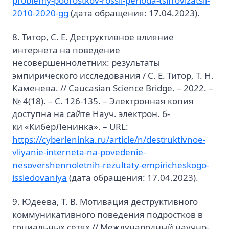
problemy-podrostkov-rossii-perioda-tsifrovizatsii-
2010-2020-gg
(дата обращения: 17.04.2023).
8. Титор, С. Е. Деструктивное влияние
интернета на поведение
несовершеннолетних: результаты
эмпирического исследования / С. Е. Титор, Т. Н.
Каменева. // Caucasian Science Bridge. – 2022. –
№ 4(18). – С. 126-135. – Электронная копия
доступна на сайте Науч. электрон. б-
ки «КиберЛенинка». – URL:
https://cyberleninka.ru/article/n/destruktivnoe-
vliyanie-interneta-na-povedenie-
nesovershennoletnih-rezultaty-empiricheskogo-
issledovaniya
(дата обращения: 17.04.2023).
9. Юдеева, Т. В. Мотивация деструктивного
коммуникативного поведения подростков в
социальных сетях // Международный научно-