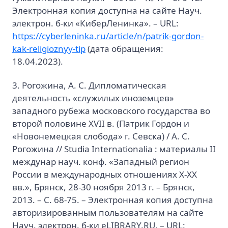
Электронная копия доступна на сайте Науч.
электрон. б-ки «КиберЛенинка». – URL:
https://cyberleninka.ru/article/n/patrik-gordon-
kak-religioznyy-tip
(дата обращения:
18.04.2023).
3. Рогожина, А. С. Дипломатическая
деятельность «служилых иноземцев»
западного рубежа московского государства во
второй половине XVII в. (Патрик Гордон и
«Новонемецкая слобода» г. Севска) / А. С.
Рогожина // Studia Internationalia : материалы II
междунар науч. конф. «Западный регион
России в международных отношениях X-XX
вв.», Брянск, 28-30 ноября 2013 г. – Брянск,
2013. – С. 68-75. – Электронная копия доступна
авторизированным пользователям на сайте
Науч. электрон. б-ки eLIBRARY.RU. – URL: