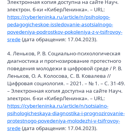
Электронная копия доступна на сайте Науч.
электрон. б-ки «КиберЛенинка». – URL:
https://cyberleninka.ru/article/n/psihologo-
pedagogicheskoe-issledovanie-asotsialnogo-
povedeniya-podrostkov-pokoleniya-z-v-tsifrovoy-
srede
(дата обращения: 17.04.2023).
4. Леньков, Р. В. Социально-психологическая
диагностика и прогнозирование протестного
поведения молодежи в цифровой среде / Р. В.
Леньков, О. А. Колосова, С. В. Ковалева //
Цифровая социология. – 2021. – № 1. – С. 31-49.
– Электронная копия доступна на сайте Науч.
электрон. б-ки «КиберЛенинка». – URL:
https://cyberleninka.ru/article/n/sotsialno-
psihologicheskaya-diagnostika-i-prognozirovanie-
protestnogo-povedeniya-molodezhi-v-tsifrovoy-
srede
(дата обращения: 17.04.2023).