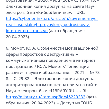
образования. – 2020. – № 2 (26). – С. 107-113. –
Электронная копия доступна на сайте Науч.
электрон. б-ки «КиберЛенинка». – URL:
https://cyberleninka.ru/article/n/sovremennye-
realii-asotsialnyh-proyavleniy-podrostkov-v-
internet-prostranstve
(дата обращения:
20.04.2023).
6. Момот, Ю. А. Особенности мотивационной
сферы подростков с деструктивным
коммуникативным поведением в интернет
пространстве / Ю. А. Момот // Тенденции
развития науки и образования. – 2021. – № 73-
8. – С. 29-32. – Электронная копия доступна
авторизированным пользователям на сайте
Науч. электрон. б-ки eLIBRARY.RU. – URL:
https://elibrary.ru/item.asp?id=46229232
(дата
обращения: 20.04.2023). – Доступ из ТОНБ.