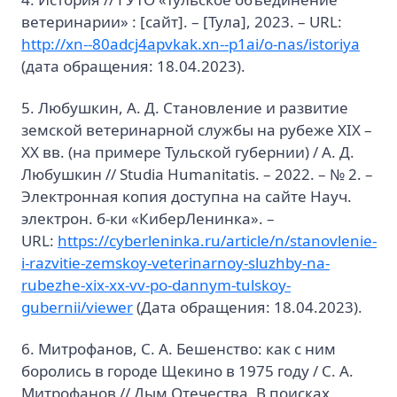
ветеринарии» : [сайт]. – [Тула], 2023. – URL:
http://xn--80adcj4apvkak.xn--p1ai/o-nas/istoriya
(дата обращения: 18.04.2023).
5. Любушкин, А. Д. Становление и развитие
земской ветеринарной службы на рубеже XIX –
ХХ вв. (на примере Тульской губернии) / А. Д.
Любушкин // Studia Humanitatis. – 2022. – № 2. –
Электронная копия доступна на сайте Науч.
электрон. б-ки «КиберЛенинка». –
URL:
https://cyberleninka.ru/article/n/stanovlenie-
i-razvitie-zemskoy-veterinarnoy-sluzhby-na-
rubezhe-xix-xx-vv-po-dannym-tulskoy-
gubernii/viewer
(Дата обращения: 18.04.2023).
6. Митрофанов, С. А. Бешенство: как с ним
боролись в городе Щекино в 1975 году / С. А.
Митрофанов // Дым Отечества. В поисках